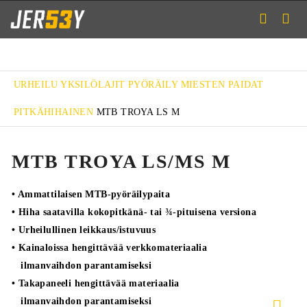
URHEILU
YKSILÖLAJIT
PYÖRÄILY
MIESTEN PAIDAT
PITKÄHIHAINEN
MTB TROYA LS M
MTB TROYA LS/MS M
• Ammattilaisen MTB-pyöräilypaita
• Hiha saatavilla kokopitkänä- tai ¾-pituisena versiona
• Urheilullinen leikkaus/istuvuus
• Kainaloissa hengittävää verkkomateriaalia
ilmanvaihdon parantamiseksi
• Takapaneeli hengittävää materiaalia
ilmanvaihdon parantamiseksi