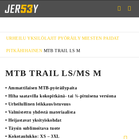
URHEILU
YKSILÖLAJIT
PYÖRÄILY
MIESTEN PAIDAT
PITKÄHIHAINEN
MTB TRAIL LS M
MTB TRAIL LS/MS M
• Ammattilaisen MTB-pyöräilypaita
• Hiha saatavilla kokopitkänä- tai ¾-pituisena versiona
• Urheilullinen leikkaus/istuvuus
• Valmistettu yhdestä materiaalista
• Heijastavat yksityiskohdat
• Täysin sublimoitava tuote
• Kokotaulukko: XS – 3XL