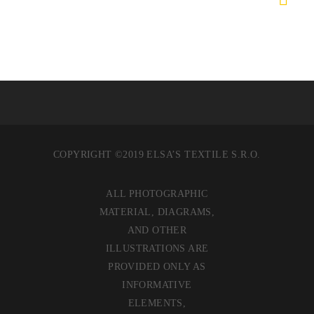
COPYRIGHT ©2019 ELSA’S TEXTILE S.R.O.
ALL PHOTOGRAPHIC
MATERIAL, DIAGRAMS,
AND OTHER
ILLUSTRATIONS ARE
PROVIDED ONLY AS
INFORMATIVE
ELEMENTS,