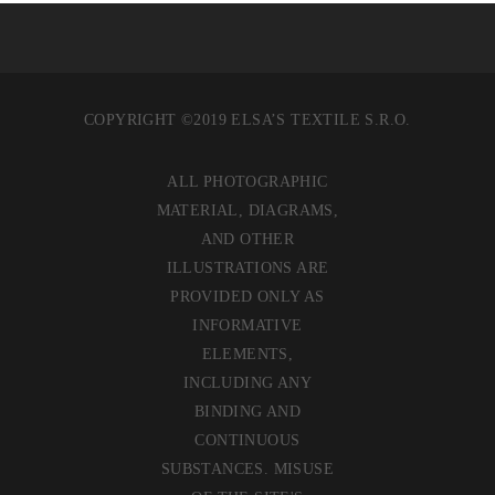
COPYRIGHT ©2019 ELSA’S TEXTILE S.R.O.
ALL PHOTOGRAPHIC
MATERIAL, DIAGRAMS,
AND OTHER
ILLUSTRATIONS ARE
PROVIDED ONLY AS
INFORMATIVE
ELEMENTS,
INCLUDING ANY
BINDING AND
CONTINUOUS
SUBSTANCES. MISUSE