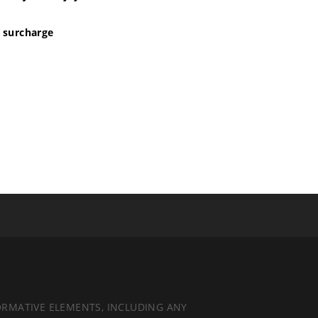
a surcharge
e
ORMATIVE ELEMENTS, INCLUDING ANY