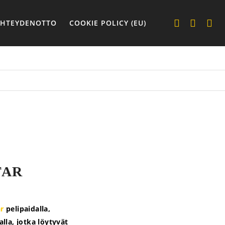
YHTEYDENOTTO
COOKIE POLICY (EU)
TAR
ar
pelipaidalla,
lla, jotka löytyvät