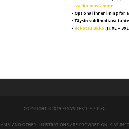
valikoimastamme
• Optional inner lining for 
• Täysin sublimoitava tuot
•
Kokotaulukko
: Jr.XL – 3XL
COPYRIGHT ©2019 ELSA’S TEXTILE S.R.O.
RAMS, AND OTHER ILLUSTRATIONS ARE PROVIDED ONLY AS INF