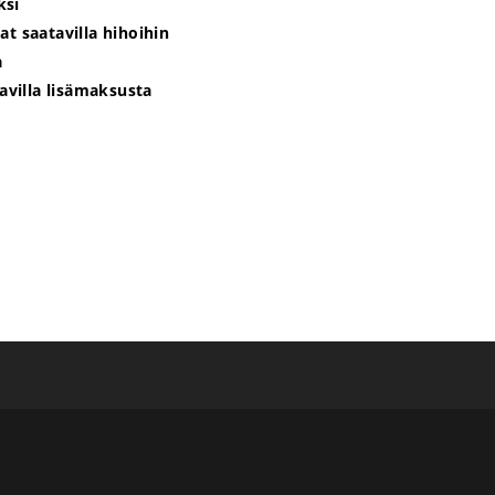
ksi
t saatavilla hihoihin
a
tavilla lisämaksusta
e