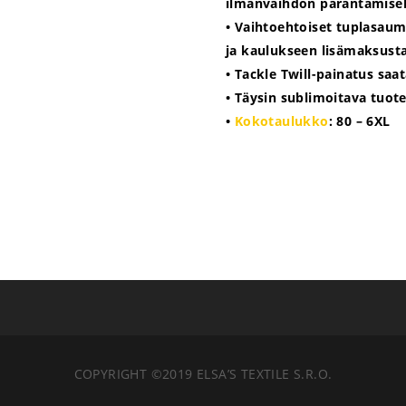
ilmanvaihdon parantamise
• Vaihtoehtoiset tuplasauma
ja kaulukseen lisämaksust
• Tackle Twill-painatus saa
• Täysin sublimoitava tuot
•
Kokotaulukko
: 80 – 6XL
COPYRIGHT ©2019 ELSA’S TEXTILE S.R.O.