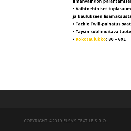
ilmanvaihdon parantamise
• Vaihtoehtoiset tuplasauma
ja kaulukseen lisämaksust
• Tackle Twill-painatus saa
• Täysin sublimoitava tuot
•
Kokotaulukko
: 80 – 6XL
COPYRIGHT ©2019 ELSA’S TEXTILE S.R.O.