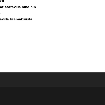
ksi
t saatavilla hihoihin
a
tavilla lisämaksusta
e