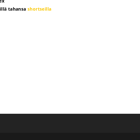
ex
illä tahansa
shortseilla
e