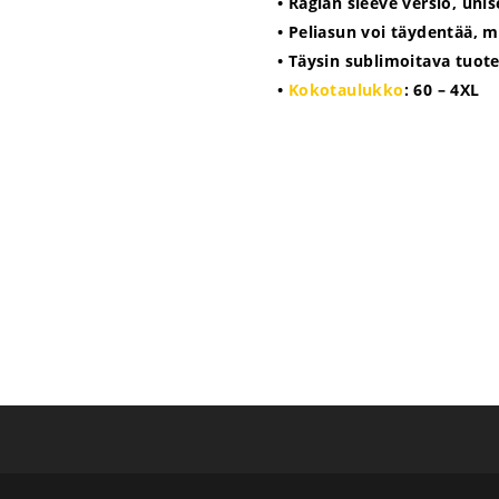
• Raglan sleeve versio, unis
• Peliasun voi täydentää, m
• Täysin sublimoitava tuot
•
Kokotaulukko
: 60 – 4XL