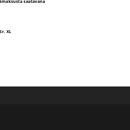
sämaksusta saatavana
e
Sr. XL