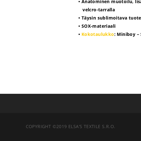
• Anatominen muotoilu, li
velcro-tarralla
• Täysin sublimoitava tuot
• SOX-materiaali
•
Kokotaulukko
: Miniboy – 
COPYRIGHT ©2019 ELSA’S TEXTILE S.R.O.