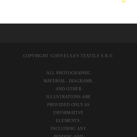
COPYRIGHT ©2019 ELSA’S TEXTILE S.R.O.
ALL PHOTOGRAPHIC
MATERIAL, DIAGRAMS,
AND OTHER
ILLUSTRATIONS ARE
PROVIDED ONLY AS
INFORMATIVE
ELEMENTS,
INCLUDING ANY
BINDING AND