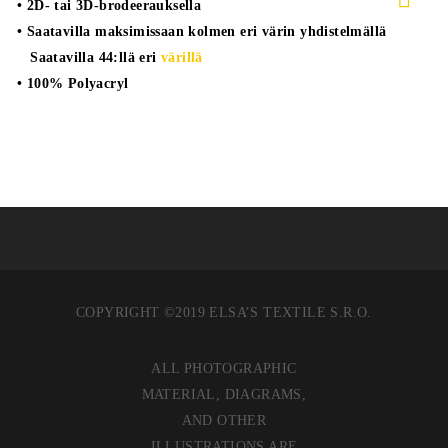
• 2D- tai 3D-brodeerauksella
• Saatavilla maksimissaan kolmen eri värin yhdistelmällä
Saatavilla 44:llä eri
värillä
• 100% Polyacryl
COPYRIGHT ©2019 ELSA’S TEXTILE S.R.O.
ALL PHOTOGRAPHIC
MATERIAL, DIAGRAMS,
AND OTHER
ILLUSTRATIONS ARE