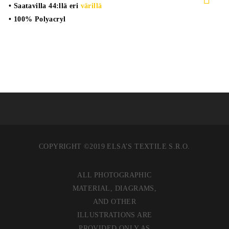
• Saatavilla 44:llä eri
värillä
• 100% Polyacryl
COPYRIGHT ©2019 ELSA’S TEXTILE S.R.O.
ALL PHOTOGRAPHIC
MATERIAL, DIAGRAMS,
AND OTHER
ILLUSTRATIONS ARE
PROVIDED ONLY AS