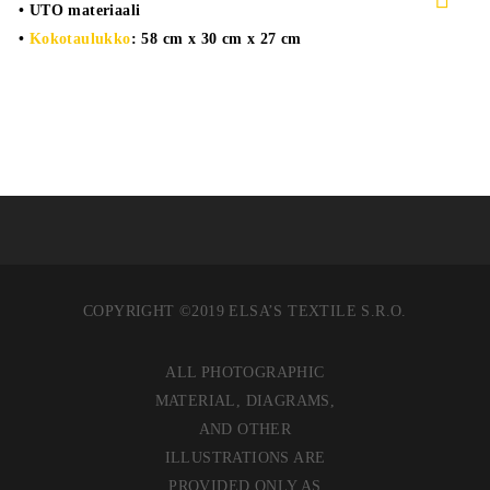
• UTO materiaali
•
Kokotaulukko
: 58 cm x 30 cm x 27 cm
COPYRIGHT ©2019 ELSA’S TEXTILE S.R.O.
ALL PHOTOGRAPHIC
MATERIAL, DIAGRAMS,
AND OTHER
ILLUSTRATIONS ARE
PROVIDED ONLY AS